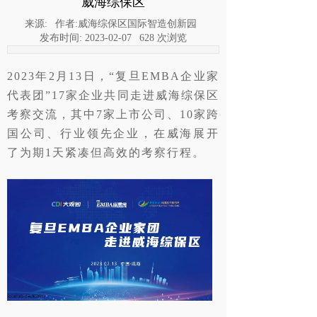
威海综保区
来源:
作者:
威海综保区国际智造创新园
发布时间:
2023-02-07
628
次浏览
2023年2月13日，
“
复旦EMBA企业家
代表团
”
17家企业共同走进
威海综保区
考察交流，其中7家上市公司、10家跨
国公司、行业领先企业，在威海展开
了为期1天紧凑但高效的考察行程。