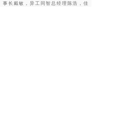
事长戴敏，异工
同智总经理陈浩，佳
乐凯副总经理邓淼，SAP客户方案架
构总监姚远和龙元天册投资发展中心
总经理赵闻奇等现场共同参与了讨论
和交流。
威海高新区及综保区参访交流
活动期间，
复旦
EMBA企业家团先后
赴高区电子信息产业园，跨境电商保
税展示购物中心、泓信跨境电商公共
仓、综保区日月新半导体、国际商品
交易展示中心、智慧冷链保税仓储加
工基地，参观了解综保区先进制造、
商贸物流两大特色产业园，对园区留